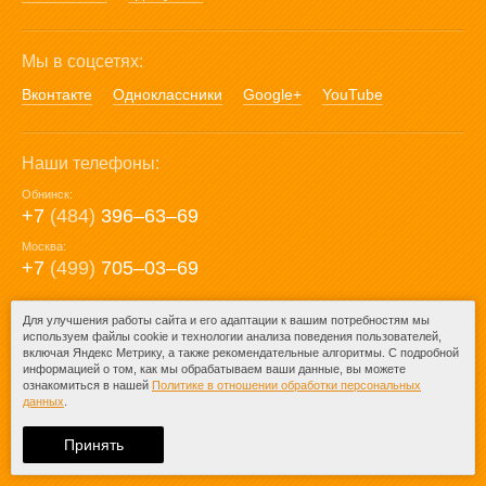
Мы в соцсетях:
Вконтакте
Одноклассники
Google+
YouTube
Наши телефоны:
Обнинск:
+7
(484)
396‒63‒69
Москва:
+7
(499)
705‒03‒69
E-mail:
Для улучшения работы сайта и его адаптации к вашим потребностям мы
используем файлы cookie и технологии анализа поведения пользователей,
mail@posuda40.ru
включая Яндекс Метрику, а также рекомендательные алгоритмы. С подробной
информацией о том, как мы обрабатываем ваши данные, вы можете
ознакомиться в нашей
Политике в отношении обработки персональных
данных
.
© 2009-2026 – Posuda40.ru.
При любом копировании информации
Принять
ссылка на
Posuda40.ru
обязательна.