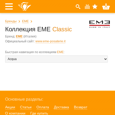
Бренды
EME
Коллекция EME
Classic
Бренд:
EME
(Италия)
Официальный сайт:
www.eme-posaterie.it
Быстрая навигация по коллекциям
EME
:
Основные разделы:
Акции
Статьи
Оплата
Доставка
Возврат
О компании
Где купить