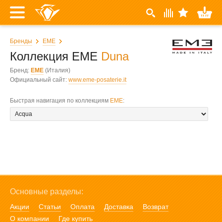
Бренды
EME
Коллекция EME
Duna
Бренд:
EME
(Италия)
Официальный сайт:
www.eme-posaterie.it
Быстрая навигация по коллекциям
EME
:
Основные разделы:
Акции
Статьи
Оплата
Доставка
Возврат
О компании
Где купить