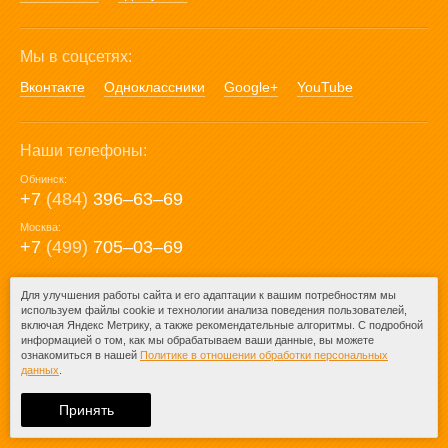
Мы в соцсетях:
Вконтакте
Одноклассники
Google+
YouTube
Наши телефоны:
Обнинск:
+7
(484)
396‒63‒69
Москва:
+7
(499)
705‒03‒69
E-mail:
Для улучшения работы сайта и его адаптации к вашим потребностям мы
используем файлы cookie и технологии анализа поведения пользователей,
mail@posuda40.ru
включая Яндекс Метрику, а также рекомендательные алгоритмы. С подробной
информацией о том, как мы обрабатываем ваши данные, вы можете
ознакомиться в нашей
Политике в отношении обработки персональных
данных
.
© 2009-2026 – Posuda40.ru.
При любом копировании информации
Принять
ссылка на
Posuda40.ru
обязательна.