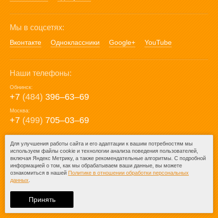
Мы в соцсетях:
Вконтакте
Одноклассники
Google+
YouTube
Наши телефоны:
Обнинск:
+7
(484)
396‒63‒69
Москва:
+7
(499)
705‒03‒69
E-mail:
Для улучшения работы сайта и его адаптации к вашим потребностям мы
используем файлы cookie и технологии анализа поведения пользователей,
mail@posuda40.ru
включая Яндекс Метрику, а также рекомендательные алгоритмы. С подробной
информацией о том, как мы обрабатываем ваши данные, вы можете
ознакомиться в нашей
Политике в отношении обработки персональных
данных
.
© 2009-2026 – Posuda40.ru.
При любом копировании информации
Принять
ссылка на
Posuda40.ru
обязательна.