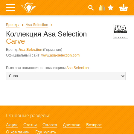
Бренды
Asa Selection
Коллекция Asa Selection
Carve
Бренд:
Asa Selection
(Германия)
Официальный сайт:
www.asa-selection.com
Быстрая навигация по коллекциям
Asa Selection
:
Основные разделы:
Акции
Статьи
Оплата
Доставка
Возврат
О компании
Где купить