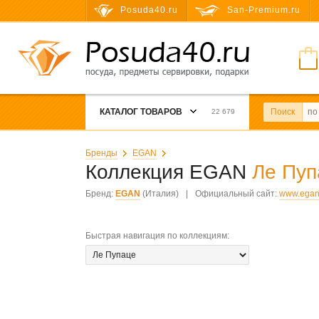
Posuda40.ru
San-Premium.ru
КАТАЛОГ ТОВАРОВ
Поиск
22 679
Бренды
EGAN
Коллекция EGAN
Ле Пуп
Бренд:
EGAN
(Италия)
|
Официальный сайт:
www.egan.
Быстрая навигация по коллекциям
: