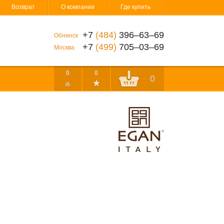
Возврат
О компании
Где купить
+7
(484)
396‒63‒69
Обнинск
+7
(499)
705‒03‒69
Москва
0
0
0