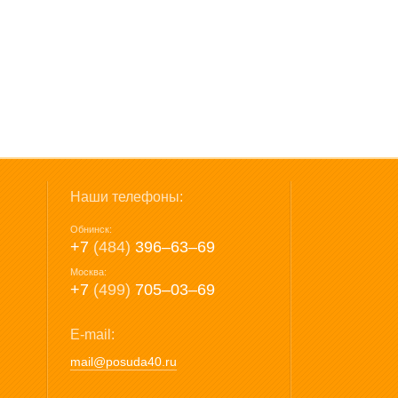
Наши телефоны:
Обнинск:
+7
(484)
396‒63‒69
Москва:
+7
(499)
705‒03‒69
E-mail:
mail@posuda40.ru