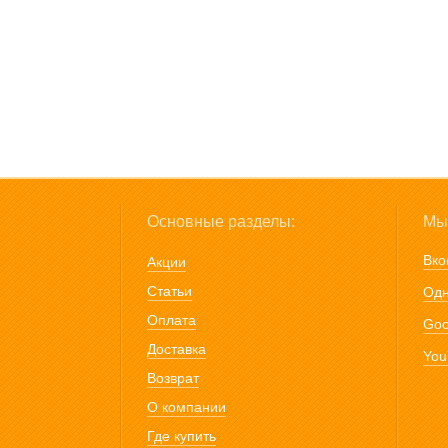
Основные разделы:
Мы 
Вко
Акции
Статьи
Одн
Оплата
Goo
Доставка
You
Возврат
О компании
Где купить