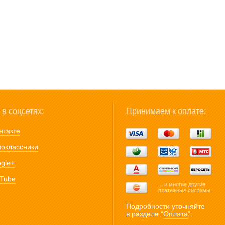
в соцсетях:
Принимаем к оплате:
нтакте
оклассники
gle+
Tube
... и многие другие
платежные системы.
Подробности уточняйте
в разделе “
Оплата
”.