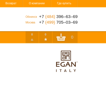
Возврат
О компании
Где купить
+7
(484)
396‒63‒69
Обнинск
+7
(499)
705‒03‒69
Москва
0
0
0