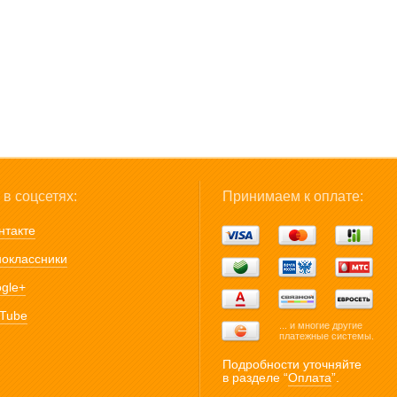
в соцсетях:
Принимаем к оплате:
нтакте
оклассники
gle+
Tube
... и многие другие
платежные системы.
Подробности уточняйте
в разделе “
Оплата
”.