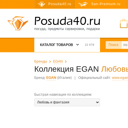
Posuda40.ru
San-Premium.ru
КАТАЛОГ ТОВАРОВ
Поиск
22 679
Бренды
EGAN
Коллекция EGAN
Любовь
Бренд:
EGAN
(Италия)
|
Официальный сайт:
www.egan.
Быстрая навигация по коллекциям
: