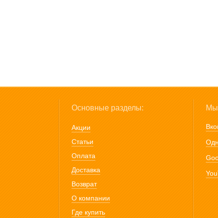
Основные разделы:
Мы 
Вко
Акции
Статьи
Одн
Оплата
Goo
Доставка
You
Возврат
О компании
Где купить