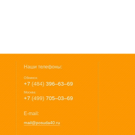
Наши телефоны:
Обнинск:
+7
(484)
396‒63‒69
Москва:
+7
(499)
705‒03‒69
E-mail:
mail@posuda40.ru