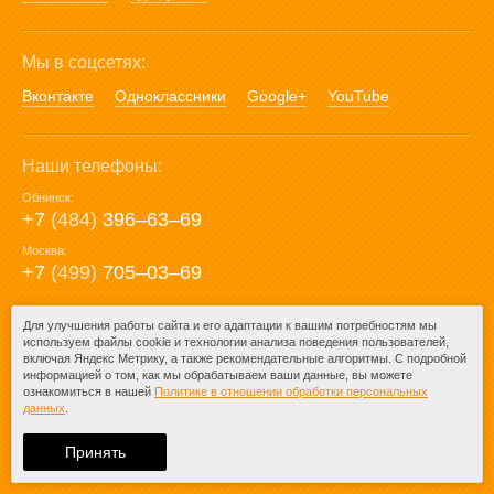
Мы в соцсетях:
Вконтакте
Одноклассники
Google+
YouTube
Наши телефоны:
Обнинск:
+7
(484)
396‒63‒69
Москва:
+7
(499)
705‒03‒69
E-mail:
Для улучшения работы сайта и его адаптации к вашим потребностям мы
используем файлы cookie и технологии анализа поведения пользователей,
mail@posuda40.ru
включая Яндекс Метрику, а также рекомендательные алгоритмы. С подробной
информацией о том, как мы обрабатываем ваши данные, вы можете
ознакомиться в нашей
Политике в отношении обработки персональных
данных
.
© 2009-2026 – Posuda40.ru.
При любом копировании информации
Принять
ссылка на
Posuda40.ru
обязательна.