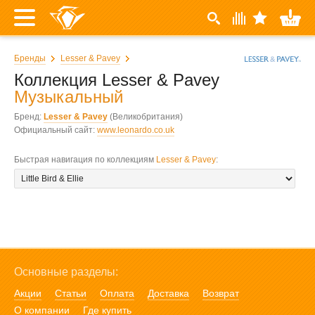
Бренды
Lesser & Pavey
Коллекция Lesser & Pavey
Музыкальный
Бренд:
Lesser & Pavey
(Великобритания)
Официальный сайт:
www.leonardo.co.uk
Быстрая навигация по коллекциям
Lesser & Pavey
:
Основные разделы:
Акции
Статьи
Оплата
Доставка
Возврат
О компании
Где купить