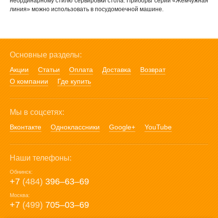
неординарному стилю сервировки стола. Приборы серии «Жемчужная
линия» можно использовать в посудомоечной машине.
Основные разделы:
Акции
Статьи
Оплата
Доставка
Возврат
О компании
Где купить
Мы в соцсетях:
Вконтакте
Одноклассники
Google+
YouTube
Наши телефоны:
Обнинск:
+7
(484)
396‒63‒69
Москва:
+7
(499)
705‒03‒69