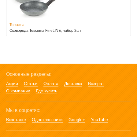
Tescoma
Сковорода Tescoma FineLINE, набор 2шт
Основные разделы:
Акции
Статьи
Оплата
Доставка
Возврат
О компании
Где купить
Мы в соцсетях:
Вконтакте
Одноклассники
Google+
YouTube