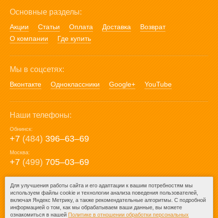
Основные разделы:
Акции
Статьи
Оплата
Доставка
Возврат
О компании
Где купить
Мы в соцсетях:
Вконтакте
Одноклассники
Google+
YouTube
Наши телефоны:
Обнинск:
+7
(484)
396‒63‒69
Москва:
+7
(499)
705‒03‒69
E-mail:
Для улучшения работы сайта и его адаптации к вашим потребностям мы
используем файлы cookie и технологии анализа поведения пользователей,
mail@posuda40.ru
включая Яндекс Метрику, а также рекомендательные алгоритмы. С подробной
информацией о том, как мы обрабатываем ваши данные, вы можете
ознакомиться в нашей
Политике в отношении обработки персональных