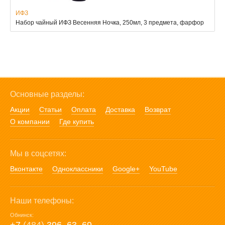
ИФЗ
Набор чайный ИФЗ Весенняя Ночка, 250мл, 3 предмета, фарфор
Основные разделы:
Акции
Статьи
Оплата
Доставка
Возврат
О компании
Где купить
Мы в соцсетях:
Вконтакте
Одноклассники
Google+
YouTube
Наши телефоны:
Обнинск: