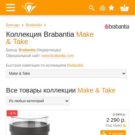
Бренды
Brabantia
Коллекция Brabantia
Make
& Take
Бренд:
Brabantia
(Нидерланды)
Официальный сайт:
www.brabantia.com
Быстрая навигация по коллекциям
Brabantia
:
Все товары коллекции
Make & Take
− 8 %
2 489 р.
2 290 р.
под заказ
В корзину