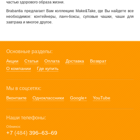
частью здорового образа жизни.
Brabantia предлагает Вам коллекцию Make&Take, где Вы найдете все
необходимое: контейнеры, ланч-боксы, суповые чашки, чаши для
завтрака и многое другое.
Основные разделы:
Акции
Статьи
Оплата
Доставка
Возврат
О компании
Где купить
Мы в соцсетях:
Вконтакте
Одноклассники
Google+
YouTube
Наши телефоны:
Обнинск:
+7
(484)
396‒63‒69