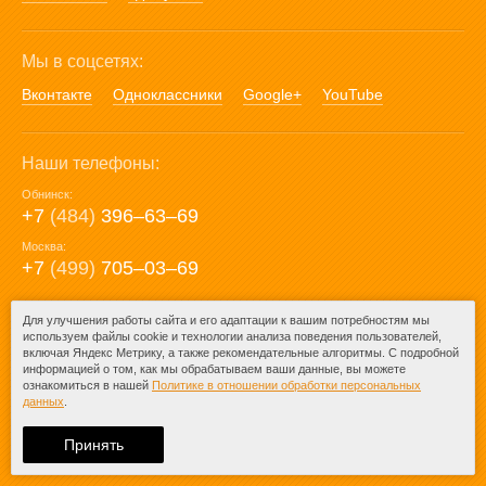
Мы в соцсетях:
Вконтакте
Одноклассники
Google+
YouTube
Наши телефоны:
Обнинск:
+7
(484)
396‒63‒69
Москва:
+7
(499)
705‒03‒69
E-mail:
Для улучшения работы сайта и его адаптации к вашим потребностям мы
используем файлы cookie и технологии анализа поведения пользователей,
mail@posuda40.ru
включая Яндекс Метрику, а также рекомендательные алгоритмы. С подробной
информацией о том, как мы обрабатываем ваши данные, вы можете
ознакомиться в нашей
Политике в отношении обработки персональных
данных
.
© 2009-2026 – Posuda40.ru.
При любом копировании информации
Принять
ссылка на
Posuda40.ru
обязательна.