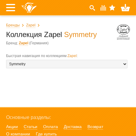
Бренды
Zapel
Коллекция Zapel
Symmetry
Бренд:
Zapel
(Германия)
Быстрая навигация по коллекциям
Zapel
:
Основные разделы:
Акции
Статьи
Оплата
Доставка
Возврат
О компании
Где купить