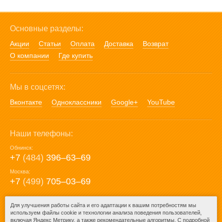
Основные разделы:
Акции
Статьи
Оплата
Доставка
Возврат
О компании
Где купить
Мы в соцсетях:
Вконтакте
Одноклассники
Google+
YouTube
Наши телефоны:
Обнинск:
+7
(484)
396‒63‒69
Москва:
+7
(499)
705‒03‒69
E-mail:
Для улучшения работы сайта и его адаптации к вашим потребностям мы
используем файлы cookie и технологии анализа поведения пользователей,
mail@posuda40.ru
включая Яндекс Метрику, а также рекомендательные алгоритмы. С подробной