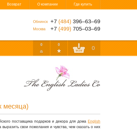
Возврат
О компании
Где купить
+7
(484)
396‒63‒69
Обнинск
+7
(499)
705‒03‒69
Москва
0
0
0
к месяца)
лийского поставщика подарков и декора для дома
English
 выразить свои пожелания и чувства, чем сказать о них