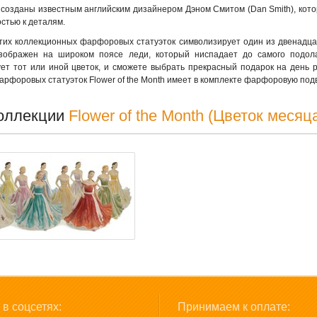
 созданы известным английским дизайнером Дэном Смитом (Dan Smith), кот
стью к деталям.
тих коллекционных фарфоровых статуэток символизирует один из двенадцат
изображен на широком поясе леди, который ниспадает до самого подола
ет тот или иной цветок, и сможете выбрать прекрасный подарок на день 
арфоровых статуэток Flower of the Month имеет в комплекте фарфоровую подв
оллекции
Flower of the Month (Цветок месяц
в соцсетях:
Принимаем к оплате: