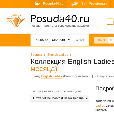
Posuda40.ru
San-Premium.ru
КАТАЛОГ ТОВАРОВ
Поиск
22 680
Бренды
English Ladies
Коллекция English Ladie
месяца)
Бренд:
English Ladies
(Великобритания)
|
Официальны
Подроб
Быстрая навигация по коллекциям
:
Коллекция с
Ladies
связы
цветами.