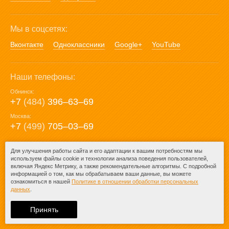
Мы в соцсетях:
Вконтакте
Одноклассники
Google+
YouTube
Наши телефоны:
Обнинск:
+7
(484)
396‒63‒69
Москва:
+7
(499)
705‒03‒69
E-mail:
Для улучшения работы сайта и его адаптации к вашим потребностям мы
используем файлы cookie и технологии анализа поведения пользователей,
mail@posuda40.ru
включая Яндекс Метрику, а также рекомендательные алгоритмы. С подробной
информацией о том, как мы обрабатываем ваши данные, вы можете
ознакомиться в нашей
Политике в отношении обработки персональных
данных
.
© 2009-2026 – Posuda40.ru.
При любом копировании информации
Принять
ссылка на
Posuda40.ru
обязательна.