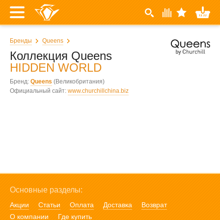
Бренды
Queens
Коллекция Queens
HIDDEN WORLD
Бренд:
Queens
(Великобритания)
Официальный сайт:
www.churchillchina.biz
Основные разделы:
Акции
Статьи
Оплата
Доставка
Возврат
О компании
Где купить