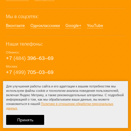
Мы в соцсетях:
Вконтакте
Одноклассники
Google+
YouTube
Наши телефоны:
Обнинск:
+7
(484)
396‒63‒69
Москва:
+7
(499)
705‒03‒69
E-mail:
Для улучшения работы сайта и его адаптации к вашим потребностям мы
используем файлы cookie и технологии анализа поведения пользователей,
mail@posuda40.ru
включая Яндекс Метрику, а также рекомендательные алгоритмы. С подробной
информацией о том, как мы обрабатываем ваши данные, вы можете
ознакомиться в нашей
Политике в отношении обработки персональных
данных
.
© 2009-2026 – Posuda40.ru.
При любом копировании информации
Принять
ссылка на
Posuda40.ru
обязательна.