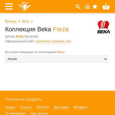
Бренды
Beka
Коллекция Beka
Forza
Бренд:
Beka
(Бельгия)
Официальный сайт:
www.beka-cookware.com
Быстрая навигация по коллекциям
Beka
:
Основные разделы:
Акции
Статьи
Оплата
Доставка
Возврат
О компании
Где купить