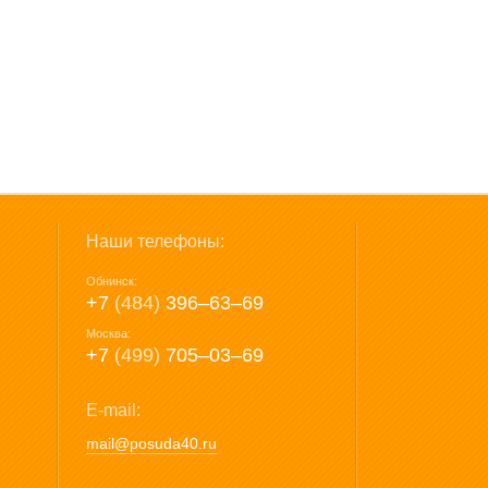
Наши телефоны:
Обнинск:
+7
(484)
396‒63‒69
Москва:
+7
(499)
705‒03‒69
E-mail:
mail@posuda40.ru