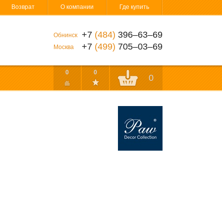
Возврат
О компании
Где купить
+7
(484)
396‒63‒69
Обнинск
+7
(499)
705‒03‒69
Москва
0
0
0