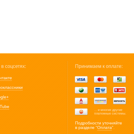
в соцсетях:
Принимаем к оплате:
нтакте
оклассники
gle+
Tube
... и многие другие
платежные системы.
Подробности уточняйте
в разделе “
Оплата
”.