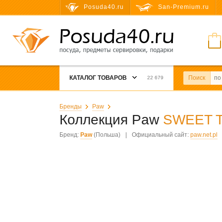
Posuda40.ru
San-Premium.ru
КАТАЛОГ ТОВАРОВ
Поиск
22 679
Бренды
Paw
Коллекция Paw
SWEET 
Бренд:
Paw
(Польша)
|
Официальный сайт:
paw.net.pl