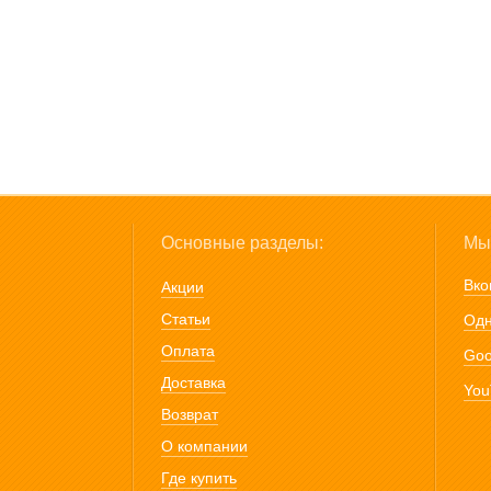
Основные разделы:
Мы 
Вко
Акции
Статьи
Одн
Оплата
Goo
Доставка
You
Возврат
О компании
Где купить