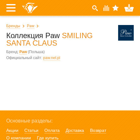
Бренды
Paw
Коллекция Paw
SMILING
SANTA CLAUS
Бренд:
Paw
(Польша)
Официальный сайт:
paw.net.pl
Основные разделы:
Акции
Статьи
Оплата
Доставка
Возврат
О компании
Где купить