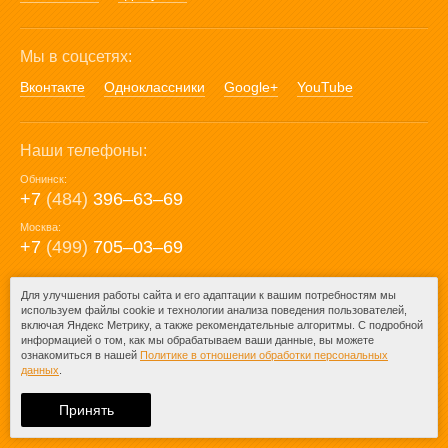
Мы в соцсетях:
Вконтакте
Одноклассники
Google+
YouTube
Наши телефоны:
Обнинск:
+7
(484)
396‒63‒69
Москва:
+7
(499)
705‒03‒69
E-mail:
Для улучшения работы сайта и его адаптации к вашим потребностям мы
используем файлы cookie и технологии анализа поведения пользователей,
mail@posuda40.ru
включая Яндекс Метрику, а также рекомендательные алгоритмы. С подробной
информацией о том, как мы обрабатываем ваши данные, вы можете
ознакомиться в нашей
Политике в отношении обработки персональных
данных
.
© 2009-2026 – Posuda40.ru.
При любом копировании информации
Принять
ссылка на
Posuda40.ru
обязательна.