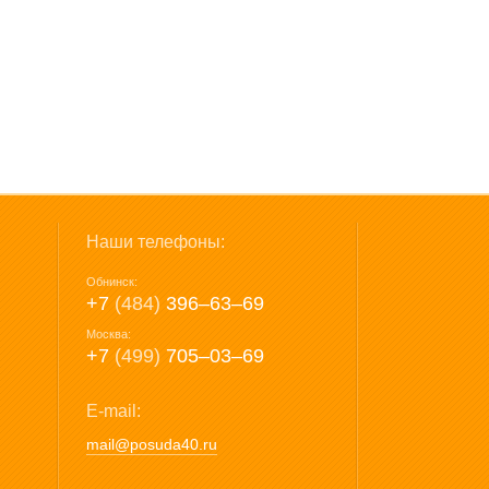
Наши телефоны:
Обнинск:
+7
(484)
396‒63‒69
Москва:
+7
(499)
705‒03‒69
E-mail:
mail@posuda40.ru