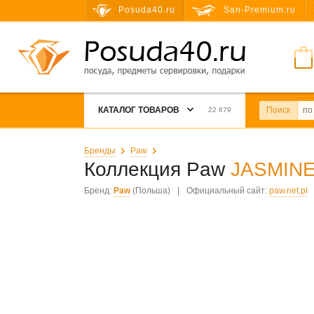
Posuda40.ru
San-Premium.ru
КАТАЛОГ ТОВАРОВ
Поиск
22 679
Бренды
Paw
Коллекция Paw
JASMINE
Бренд:
Paw
(Польша)
|
Официальный сайт:
paw.net.pl