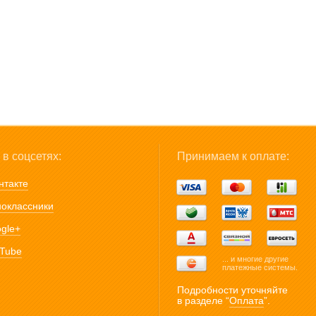
в соцсетях:
Принимаем к оплате:
нтакте
оклассники
gle+
Tube
... и многие другие
платежные системы.
Подробности уточняйте
в разделе “
Оплата
”.