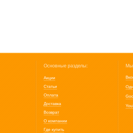
Основные разделы:
Мы 
Вко
Акции
Статьи
Одн
Оплата
Goo
Доставка
You
Возврат
О компании
Где купить