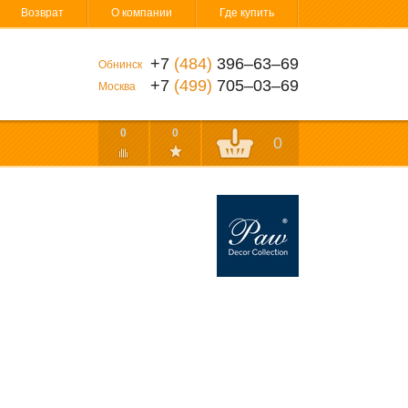
Возврат
О компании
Где купить
+7
(484)
396‒63‒69
Обнинск
+7
(499)
705‒03‒69
Москва
0
0
0