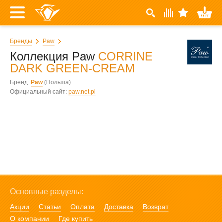
Бренды
Paw
Коллекция Paw
CORRINE
DARK GREEN-CREAM
Бренд:
Paw
(Польша)
Официальный сайт:
paw.net.pl
Основные разделы:
Акции
Статьи
Оплата
Доставка
Возврат
О компании
Где купить