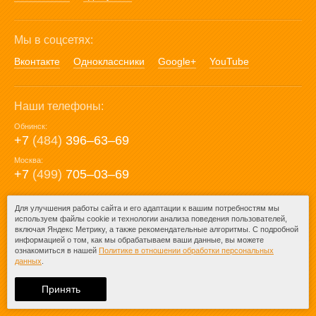
Мы в соцсетях:
Вконтакте
Одноклассники
Google+
YouTube
Наши телефоны:
Обнинск:
+7
(484)
396‒63‒69
Москва:
+7
(499)
705‒03‒69
E-mail:
Для улучшения работы сайта и его адаптации к вашим потребностям мы
используем файлы cookie и технологии анализа поведения пользователей,
mail@posuda40.ru
включая Яндекс Метрику, а также рекомендательные алгоритмы. С подробной
информацией о том, как мы обрабатываем ваши данные, вы можете
ознакомиться в нашей
Политике в отношении обработки персональных
данных
.
© 2009-2026 – Posuda40.ru.
При любом копировании информации
Принять
ссылка на
Posuda40.ru
обязательна.