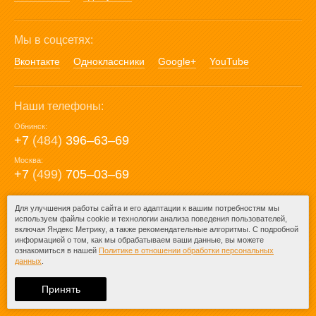
Мы в соцсетях:
Вконтакте
Одноклассники
Google+
YouTube
Наши телефоны:
Обнинск:
+7
(484)
396‒63‒69
Москва:
+7
(499)
705‒03‒69
E-mail:
Для улучшения работы сайта и его адаптации к вашим потребностям мы
используем файлы cookie и технологии анализа поведения пользователей,
mail@posuda40.ru
включая Яндекс Метрику, а также рекомендательные алгоритмы. С подробной
информацией о том, как мы обрабатываем ваши данные, вы можете
ознакомиться в нашей
Политике в отношении обработки персональных
данных
.
© 2009-2026 – Posuda40.ru.
При любом копировании информации
Принять
ссылка на
Posuda40.ru
обязательна.