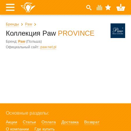
Бренды
Paw
Коллекция Paw
PROVINCE
Бренд:
Paw
(Польша)
Официальный сайт:
paw.net.pl
Основные разделы:
Акции
Статьи
Оплата
Доставка
Возврат
О компании
Где купить