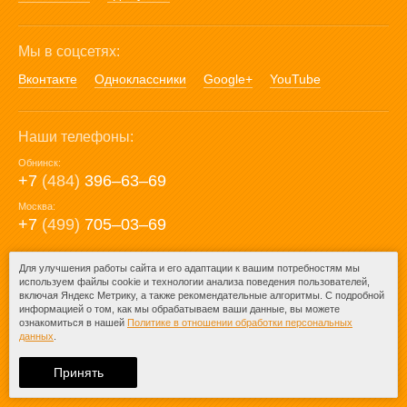
Мы в соцсетях:
Вконтакте
Одноклассники
Google+
YouTube
Наши телефоны:
Обнинск:
+7
(484)
396‒63‒69
Москва:
+7
(499)
705‒03‒69
E-mail:
Для улучшения работы сайта и его адаптации к вашим потребностям мы
используем файлы cookie и технологии анализа поведения пользователей,
mail@posuda40.ru
включая Яндекс Метрику, а также рекомендательные алгоритмы. С подробной
информацией о том, как мы обрабатываем ваши данные, вы можете
ознакомиться в нашей
Политике в отношении обработки персональных
данных
.
© 2009-2026 – Posuda40.ru.
При любом копировании информации
Принять
ссылка на
Posuda40.ru
обязательна.