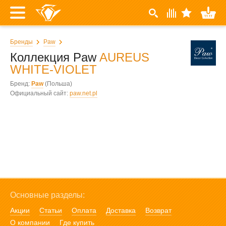
Бренды
Paw
Коллекция Paw
AUREUS
WHITE-VIOLET
Бренд:
Paw
(Польша)
Официальный сайт:
paw.net.pl
Основные разделы:
Акции
Статьи
Оплата
Доставка
Возврат
О компании
Где купить