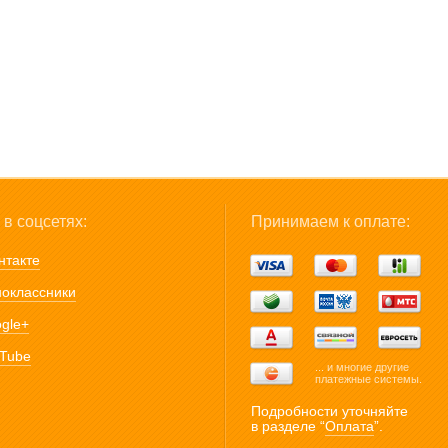
в соцсетях:
Принимаем к оплате:
нтакте
оклассники
gle+
Tube
... и многие другие
платежные системы.
Подробности уточняйте
в разделе “
Оплата
”.