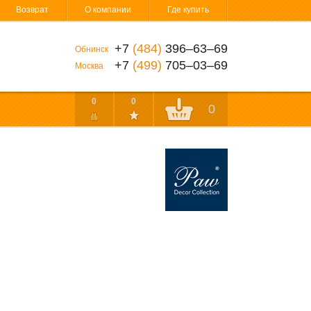
Возврат
О компании
Где купить
+7
(484)
396‒63‒69
Обнинск
+7
(499)
705‒03‒69
Москва
0
0
0