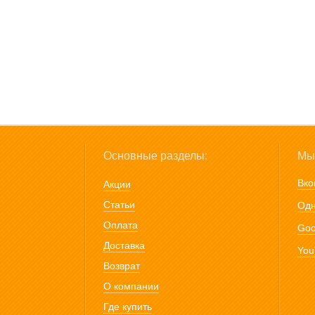
Основные разделы:
Мы 
Вко
Акции
Статьи
Одн
Оплата
Goo
Доставка
You
Возврат
О компании
Где купить