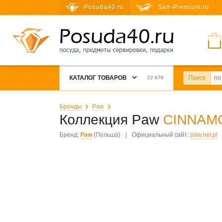
Posuda40.ru
San-Premium.ru
КАТАЛОГ ТОВАРОВ
Поиск
22 679
Бренды
Paw
Коллекция Paw
CINNAM
Бренд:
Paw
(Польша)
|
Официальный сайт:
paw.net.pl