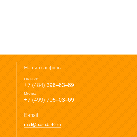
Наши телефоны:
Обнинск:
+7
(484)
396‒63‒69
Москва:
+7
(499)
705‒03‒69
E-mail:
mail@posuda40.ru