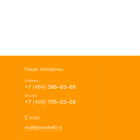
Наши телефоны:
Обнинск:
+7
(484)
396‒63‒69
Москва:
+7
(499)
705‒03‒69
E-mail:
mail@posuda40.ru