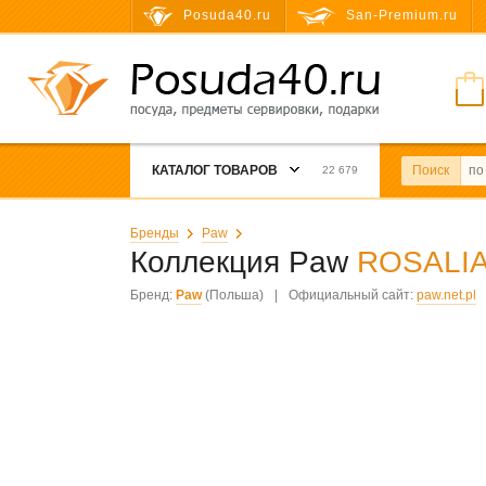
Posuda40.ru
San-Premium.ru
КАТАЛОГ ТОВАРОВ
Поиск
22 679
Бренды
Paw
Коллекция Paw
ROSALI
Бренд:
Paw
(Польша)
|
Официальный сайт:
paw.net.pl