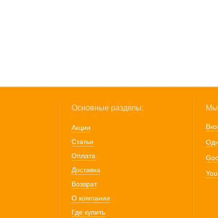
Основные разделы:
Мы 
Вко
Акции
Статьи
Одн
Оплата
Goo
Доставка
You
Возврат
О компании
Где купить