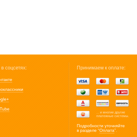
в соцсетях:
Принимаем к оплате:
нтакте
оклассники
gle+
Tube
... и многие другие
платежные системы.
Подробности уточняйте
в разделе “
Оплата
”.