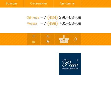
Возврат
О компании
Где купить
+7
(484)
396‒63‒69
Обнинск
+7
(499)
705‒03‒69
Москва
0
0
0