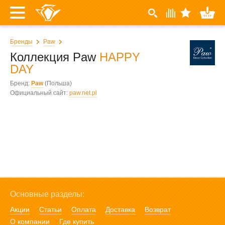
Бренды
Paw
Коллекция Paw
HAPPY
DAY
Бренд:
Paw
(Польша)
Официальный сайт:
paw.net.pl
Основные разделы:
Акции
Статьи
Оплата
Доставка
Возврат
О компании
Где купить