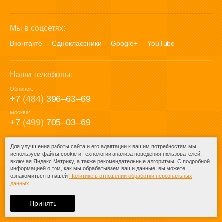
Мы в соцсетях:
Вконтакте
Одноклассники
Google+
YouTube
Наши телефоны:
Обнинск:
+7
(484)
396‒63‒69
Москва:
+7
(499)
705‒03‒69
E-mail:
Для улучшения работы сайта и его адаптации к вашим потребностям мы
используем файлы cookie и технологии анализа поведения пользователей,
mail@posuda40.ru
включая Яндекс Метрику, а также рекомендательные алгоритмы. С подробной
информацией о том, как мы обрабатываем ваши данные, вы можете
ознакомиться в нашей
Политике в отношении обработки персональных
данных
.
© 2009-2026 – Posuda40.ru.
При любом копировании информации
Принять
ссылка на
Posuda40.ru
обязательна.