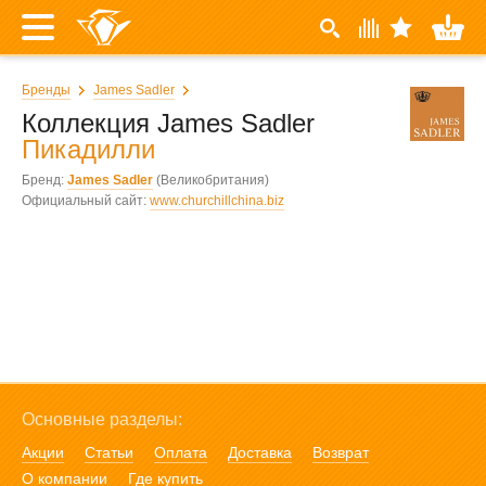
Бренды
James Sadler
Коллекция James Sadler
Пикадилли
Бренд:
James Sadler
(Великобритания)
Официальный сайт:
www.churchillchina.biz
Основные разделы:
Акции
Статьи
Оплата
Доставка
Возврат
О компании
Где купить