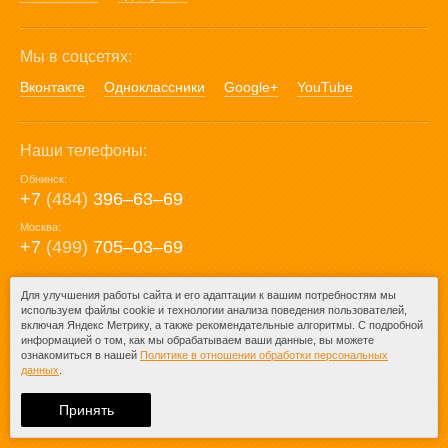
Мы в соцсетях:
Вконтакте
Одноклассники
Google+
YouTube
Наши телефоны:
Обнинск:
+7
(484)
396‒63‒69
Москва:
+7
(499)
705‒03‒69
E-mail:
Для улучшения работы сайта и его адаптации к вашим потребностям мы
используем файлы cookie и технологии анализа поведения пользователей,
mail@posuda40.ru
включая Яндекс Метрику, а также рекомендательные алгоритмы. С подробной
информацией о том, как мы обрабатываем ваши данные, вы можете
ознакомиться в нашей
Политике в отношении обработки персональных
данных
.
© 2009-2026 – Posuda40.ru.
При любом копировании информации
Принять
ссылка на
Posuda40.ru
обязательна.