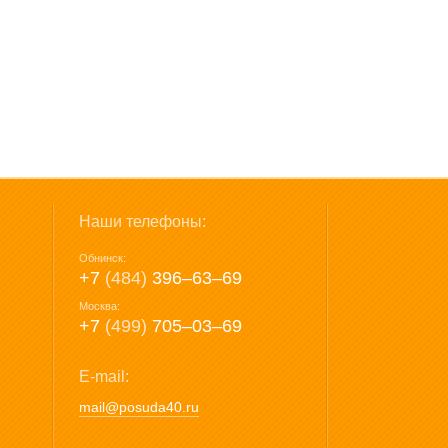
Наши телефоны:
Обнинск:
+7
(484)
396‒63‒69
Москва:
+7
(499)
705‒03‒69
E-mail:
mail@posuda40.ru