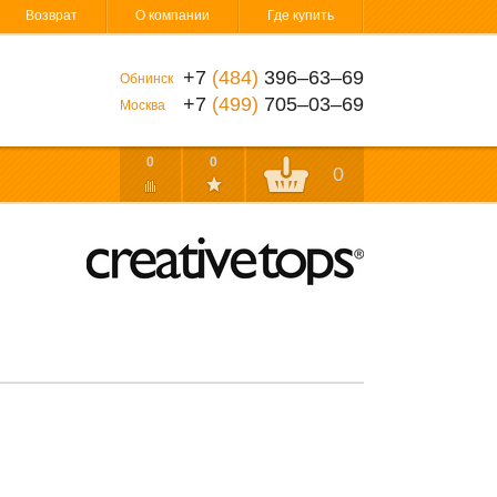
Возврат
О компании
Где купить
+7
(484)
396‒63‒69
Обнинск
+7
(499)
705‒03‒69
Москва
0
0
0