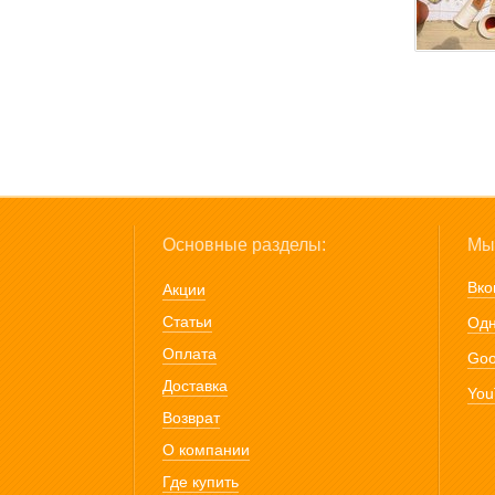
Основные разделы:
Мы 
Вко
Акции
Статьи
Одн
Оплата
Goo
Доставка
You
Возврат
О компании
Где купить