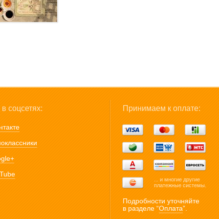
в соцсетях:
Принимаем к оплате:
нтакте
оклассники
gle+
Tube
... и многие другие
платежные системы.
Подробности уточняйте
в разделе “
Оплата
”.