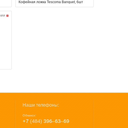
Кофейная ложка Tescoma Banquet, 6шт
чии
Наши телефоны:
Обнинск:
+7
(484)
396‒63‒69