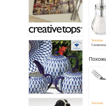
Tescoma
Сахарница
Похож
Tescoma