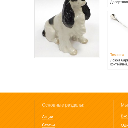
Десертная
Tescoma
Ложка бар
коктейлей,
Основные разделы:
Мы 
Вко
Акции
Статьи
Одн