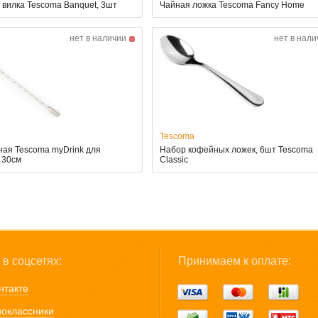
 вилка Tescoma Banquet, 3шт
Чайная ложка Tescoma Fancy Home
нет в наличии
нет в нали
Tescoma
ная Tescoma myDrink для
Набор кофейных ложек, 6шт Tescoma
 30см
Classic
в соцсетях:
Принимаем к оплате:
нтакте
оклассники