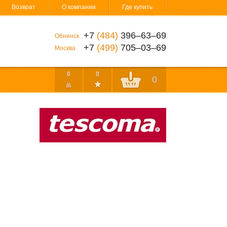
Возврат
О компании
Где купить
+7
(484)
396‒63‒69
Обнинск
+7
(499)
705‒03‒69
Москва
0
0
0