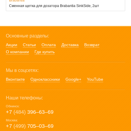
Brabantia
Сменная щетка для дозатора Brabantia SinkSide, 2шт
Основные разделы:
Акции
Статьи
Оплата
Доставка
Возврат
О компании
Где купить
Мы в соцсетях:
Вконтакте
Одноклассники
Google+
YouTube
Наши телефоны:
Обнинск:
+7
(484)
396‒63‒69
Москва:
+7
(499)
705‒03‒69