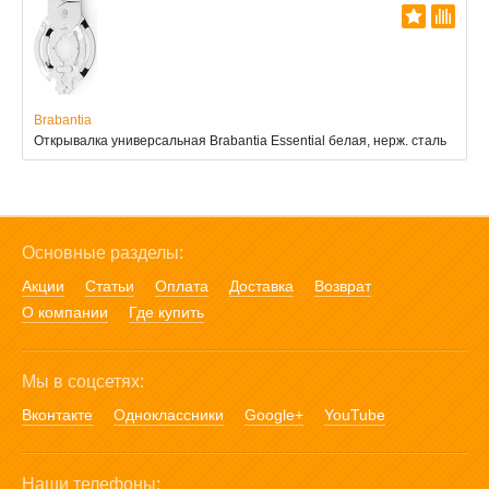
Brabantia
Открывалка универсальная Brabantia Essential белая, нерж. сталь
Основные разделы:
Акции
Статьи
Оплата
Доставка
Возврат
О компании
Где купить
Мы в соцсетях:
Вконтакте
Одноклассники
Google+
YouTube
Наши телефоны: