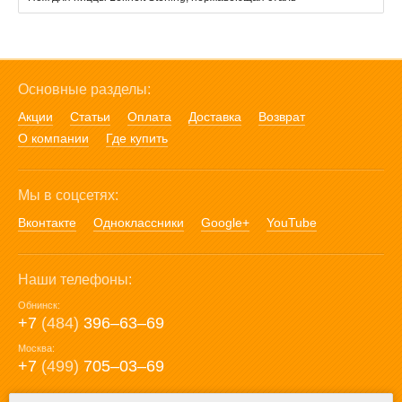
Основные разделы:
Акции
Статьи
Оплата
Доставка
Возврат
О компании
Где купить
Мы в соцсетях:
Вконтакте
Одноклассники
Google+
YouTube
Наши телефоны:
Обнинск:
+7
(484)
396‒63‒69
Москва:
+7
(499)
705‒03‒69