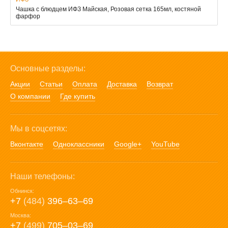
Чашка с блюдцем ИФЗ Майская, Розовая сетка 165мл, костяной
фарфор
Основные разделы:
Акции
Статьи
Оплата
Доставка
Возврат
О компании
Где купить
Мы в соцсетях:
Вконтакте
Одноклассники
Google+
YouTube
Наши телефоны:
Обнинск:
+7
(484)
396‒63‒69
Москва:
+7
(499)
705‒03‒69