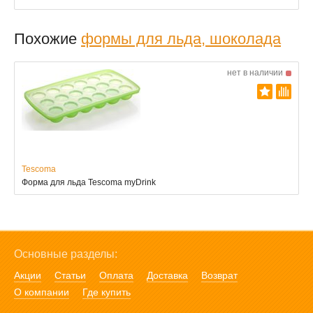
Похожие
формы для льда, шоколада
нет в наличии
Tescoma
Форма для льда Tescoma myDrink
Основные разделы:
Акции
Статьи
Оплата
Доставка
Возврат
О компании
Где купить