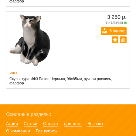
фарфор
3 250 р.
в наличии
В корзину
ИФЗ
Скульптура ИФЗ Батон Черныш, 98x85мм, ручная роспись,
фарфор
Основные разделы:
Акции
Статьи
Оплата
Доставка
Возврат
О компании
Где купить