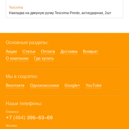
Tescoma
Накладка на дверную ручку Tescoma Presto, антиударная, 2шт
Основные разделы:
Акции
Статьи
Оплата
Доставка
Возврат
О компании
Где купить
Мы в соцсетях:
Вконтакте
Одноклассники
Google+
YouTube
Наши телефоны:
Обнинск:
+7
(484)
396‒63‒69
Москва: