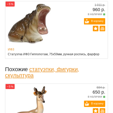
− 5 %
1 011 р.
960 р.
в наличии
В корзину
ИФЗ
Статуэтка ИФЗ Гиппопотам, 75x59мм, ручная роспись, фарфор
Похожие
статуэтки, фигурки,
скульптура
− 5 %
684 р.
650 р.
в наличии
В корзину