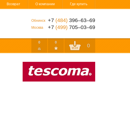
Возврат
О компании
Где купить
+7
(484)
396‒63‒69
Обнинск
+7
(499)
705‒03‒69
Москва
0
0
0