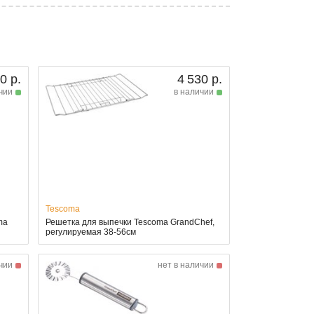
0 р.
4 530 р.
чии
в наличии
Tescoma
ma
Решетка для выпечки Tescoma GrandChef,
регулируемая 38-56см
чии
нет в наличии