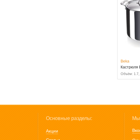
Beka
Кастрюля 
Объём: 1.7, 2
Основные разделы:
Мы 
Вко
Акции