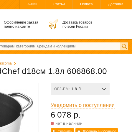
Акции
Статьи
Оплата
Доставка
Оформление заказа
Доставка товаров
прямо на сайте
по всей России
escoma
Chef d18см 1.8л 606868.00
ОБЪЁМ:
1.8 Л
Уведомить о поступлении
6 078 р.
нет в наличии
Сравнить
Добавить в избранное