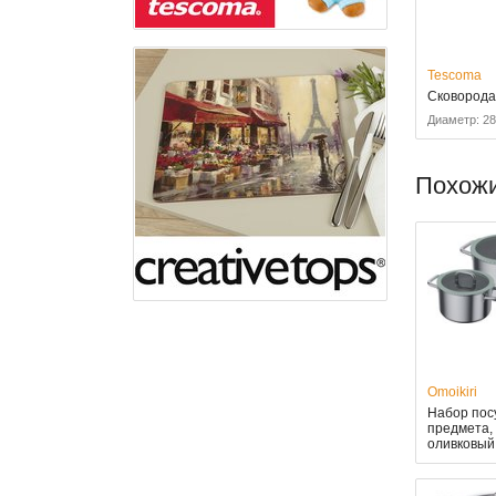
Tescoma
Сковорода
Диаметр: 2
Похож
Omoikiri
Набор посу
предмета,
оливковый