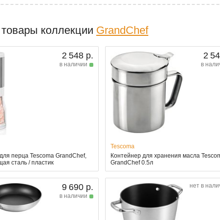
 товары коллекции
GrandChef
2 548 р.
2 54
в наличии
в нали
Tescoma
для перца Tescoma GrandChef,
Контейнер для хранения масла Tesco
ая сталь / пластик
GrandChef 0.5л
9 690 р.
нет в нали
в наличии