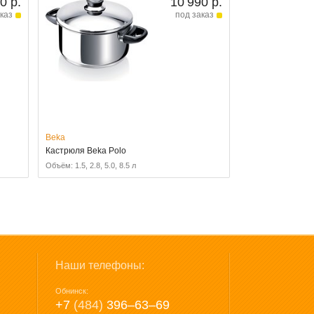
0 р.
10 990 р.
каз
под заказ
Beka
Кастрюля Beka Polo
Объём: 1.5, 2.8, 5.0, 8.5 л
Наши телефоны:
Обнинск:
+7
(484)
396‒63‒69