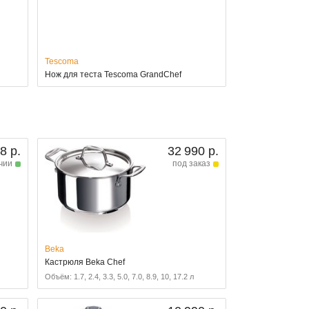
Tescoma
Нож для теста Tescoma GrandChef
8 р.
32 990 р.
чии
под заказ
Beka
3
Кастрюля Beka Chef
Объём: 1.7, 2.4, 3.3, 5.0, 7.0, 8.9, 10, 17.2 л