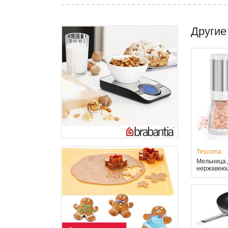
Другие
Tescoma
Мельница 
нержавеющ