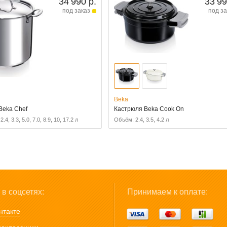
34 990 р.
33 99
под заказ
под за
Beka
Beka Chef
Кастрюля Beka Cook On
.4, 3.3, 5.0, 7.0, 8.9, 10, 17.2 л
Объём: 2.4, 3.5, 4.2 л
в соцсетях:
Принимаем к оплате:
нтакте