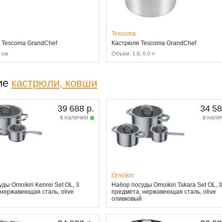
Tescoma
 Tescoma GrandChef
Кастрюля Tescoma GrandChef
8 см
Объём: 1.8, 6.0 л
ие
кастрюли, ковши
39 688 р.
34 58
в наличии
в нали
Omoikiri
ды Omoikiri Kenrei Set OL, 3
Набор посуды Omoikiri Takara Set OL, 
 нержавеющая сталь, olive
предмета, нержавеющая сталь, olive
оливковый