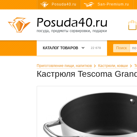
Posuda40.ru
San-Premium.ru
КАТАЛОГ ТОВАРОВ
Поиск
22 679
Приготовление пищи, напитков
Кастрюли, ковши
T
Кастрюля Tescoma Grand