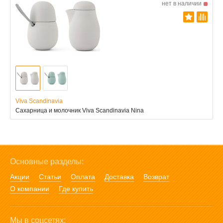
нет в наличии
Viva Scandinavia
Сахарница и молочник Viva Scandinavia Nina
Основные разделы:
Акции
Статьи
Оплата
Доставка
Возврат
О компании
Где купить
Мы в соцсетях: