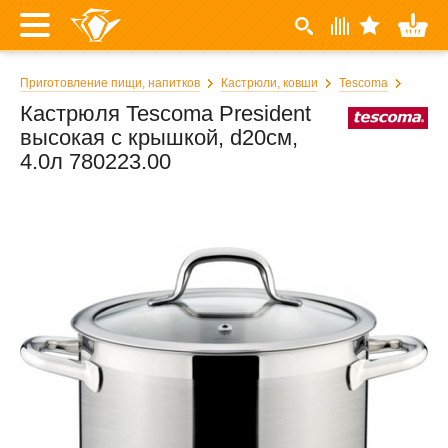
Приготовление пищи, напитков
Кастрюли, ковши
Tescoma
Кастрюля Tescoma President
выcoкaя с крышкой, d20см,
4.0л 780223.00