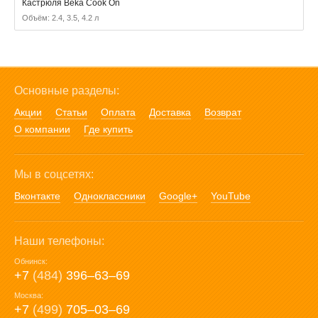
Кастрюля Beka Cook On
Объём: 2.4, 3.5, 4.2 л
Основные разделы:
Акции
Статьи
Оплата
Доставка
Возврат
О компании
Где купить
Мы в соцсетях:
Вконтакте
Одноклассники
Google+
YouTube
Наши телефоны:
Обнинск:
+7
(484)
396‒63‒69
Москва:
+7
(499)
705‒03‒69