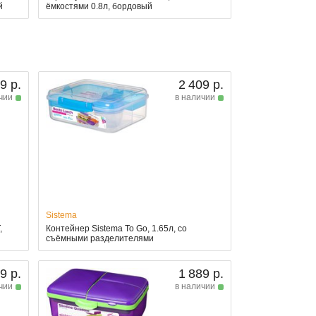
й
ёмкостями 0.8л, бордовый
9 р.
2 409 р.
чии
в наличии
Sistema
,
Контейнер Sistema To Go, 1.65л, со
съёмными разделителями
9 р.
1 889 р.
чии
в наличии