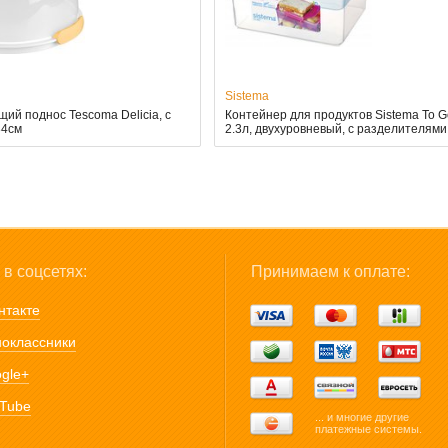
Sistema
ий поднос Tescoma Delicia, с
Контейнер для продуктов Sistema To G
34см
2.3л, двухуровневый, с разделителями
в соцсетях:
Принимаем к оплате:
нтакте
оклассники
gle+
Tube
... и многие другие
платежные системы.