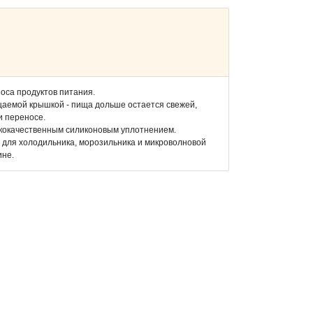
оса продуктов питания.
цаемой крышкой - пища дольше остается свежей,
и переносе.
ококачественным силиконовым уплотнением.
т для холодильника, морозильника и микроволновой
ине.