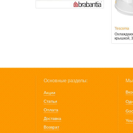
Tescoma
Охлаждающ
крышкой, 
Основные разделы:
Мы 
Вко
Акции
Статьи
Одн
Оплата
Goo
Доставка
You
Возврат