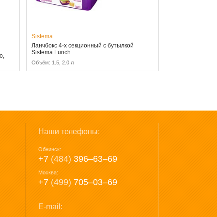
Sistema
Ланчбокс 4-х секционный с бутылкой
Sistema Lunch
o,
Объём: 1.5, 2.0 л
Наши телефоны:
Обнинск:
+7
(484)
396‒63‒69
Москва:
+7
(499)
705‒03‒69
E-mail: