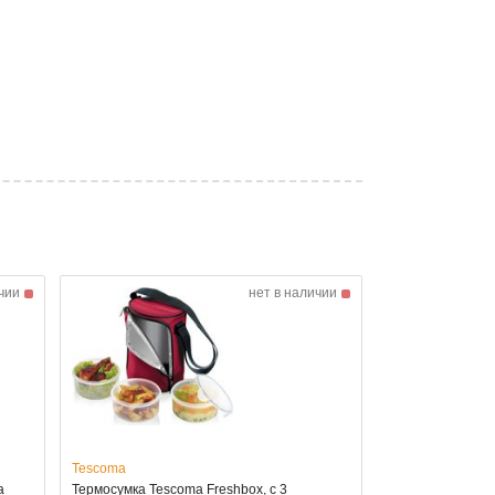
чии
нет в наличии
Tescoma
a
Термосумка Tescoma Freshbox, с 3