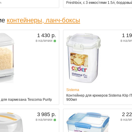
Freshbox, с 3 емкостями 1.5л, бордовы
л
ие
контейнеры, ланч-боксы
1 430 р.
1 19
в наличии
в нали
Sistema
Контейнер для крекеров Sistema Klip IT
 для пармезана Tescoma Purity
900мл
3 985 р.
2 22
в наличии
в нали