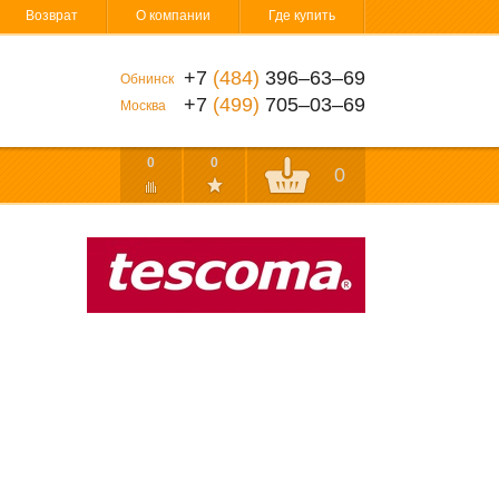
Возврат
О компании
Где купить
+7
(484)
396‒63‒69
Обнинск
+7
(499)
705‒03‒69
Москва
0
0
0