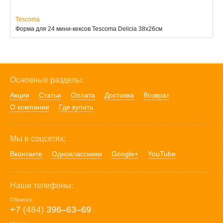
Tescoma
Форма для 24 мини-кексов Tescoma Delicia 38x26см
Основные разделы:
Акции
Статьи
Оплата
Доставка
Возврат
О компании
Где купить
Мы в соцсетях:
Вконтакте
Одноклассники
Google+
YouTube
Наши телефоны:
Обнинск:
+7
(484)
396‒63‒69