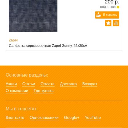
200 р.
под заказ
В корзину
Zapel
Салфетка сервировочная Zapel Gunny, 45х30см
Основные разделы:
Акции
Статьи
Оплата
Доставка
Возврат
О компании
Где купить
Мы в соцсетях:
Вконтакте
Одноклассники
Google+
YouTube