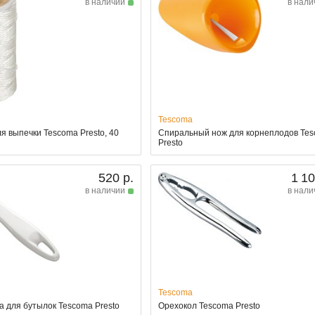
в наличии
в нали
Tescoma
я выпечки Tescoma Presto, 40
Спиральный нож для корнеплодов Te
Presto
520 р.
1 10
в наличии
в нали
Tescoma
а для бутылок Tescoma Presto
Орехокол Tescoma Presto