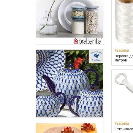
Tescoma
Верёвка дл
метров
Tescoma
Открывалк