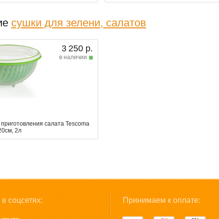
ие
сушки для зелени, салатов
3 250 р.
в наличии
 приготовления салата Tescoma
20см, 2л
в соцсетях:
Принимаем к оплате: