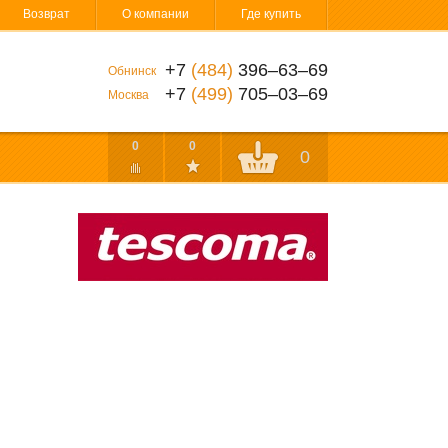
Возврат
О компании
Где купить
+7
(484)
396‒63‒69
Обнинск
+7
(499)
705‒03‒69
Москва
0
0
0