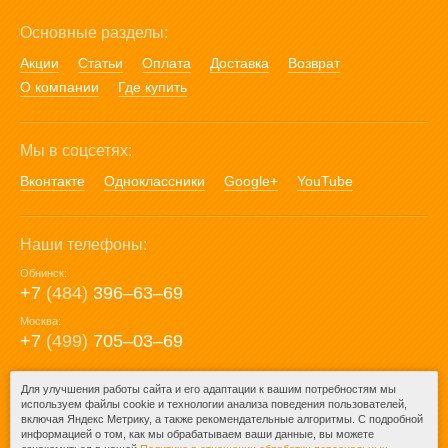
Основные разделы:
Акции
Статьи
Оплата
Доставка
Возврат
О компании
Где купить
Мы в соцсетях:
Вконтакте
Одноклассники
Google+
YouTube
Наши телефоны:
Обнинск:
+7
(484)
396‒63‒69
Москва:
+7
(499)
705‒03‒69
E-mail:
Для улучшения работы сайта и его адаптации к вашим потребностям мы
используем файлы cookie и технологии анализа поведения пользователей,
mail@posuda40.ru
включая Яндекс Метрику, а также рекомендательные алгоритмы. С подробной
информацией о том, как мы обрабатываем ваши данные, вы можете