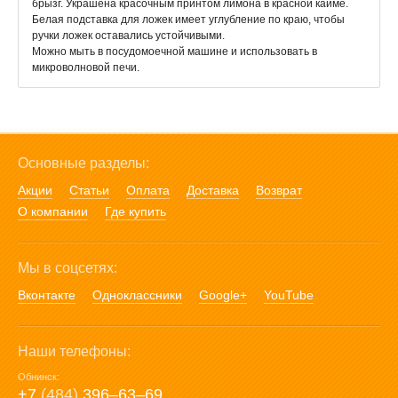
брызг. Украшена красочным принтом лимона в красной кайме.
Белая подставка для ложек имеет углубление по краю, чтобы
ручки ложек оставались устойчивыми.
Можно мыть в посудомоечной машине и использовать в
микроволновой печи.
Основные разделы:
Акции
Статьи
Оплата
Доставка
Возврат
О компании
Где купить
Мы в соцсетях:
Вконтакте
Одноклассники
Google+
YouTube
Наши телефоны:
Обнинск:
+7
(484)
396‒63‒69