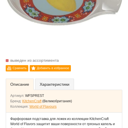
выведен из ассортимента
Сравнить
Добавить в избранное
Описание
Характеристики
Артикул:
WFSPREST
Бренд:
KitchenCraft
(Великобритания)
Коллекция:
World of Flavours
Фарфоровая подставка для ложек из коллекции KitchenCraft
World of Flavors защитит ваши поверхности от грязных капель и