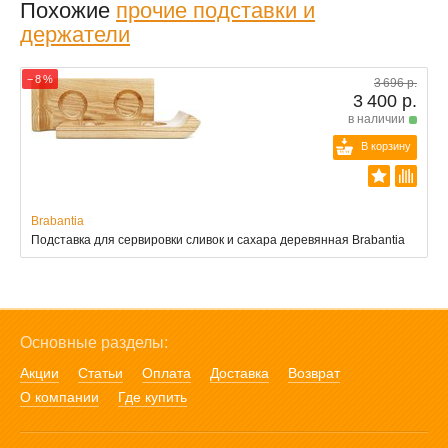
Похожие
прочие подставки и
держатели
− 8 %
3 696 р.
3 400 р.
в наличии
В корзину
Brabantia
Подставка для сервировки сливок и сахара деревянная Brabantia
Основные разделы:
Акции
Статьи
Оплата
Доставка
Возврат
О компании
Где купить