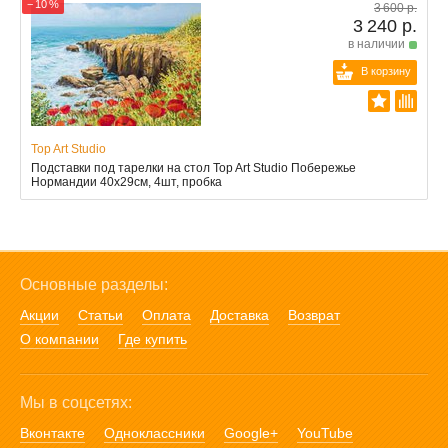
− 10 %
3 600 р.
3 240 р.
в наличии
В корзину
Top Art Studio
Подставки под тарелки на стол Top Art Studio Побережье
Нормандии 40x29см, 4шт, пробка
Основные разделы:
Акции
Статьи
Оплата
Доставка
Возврат
О компании
Где купить
Мы в соцсетях:
Вконтакте
Одноклассники
Google+
YouTube