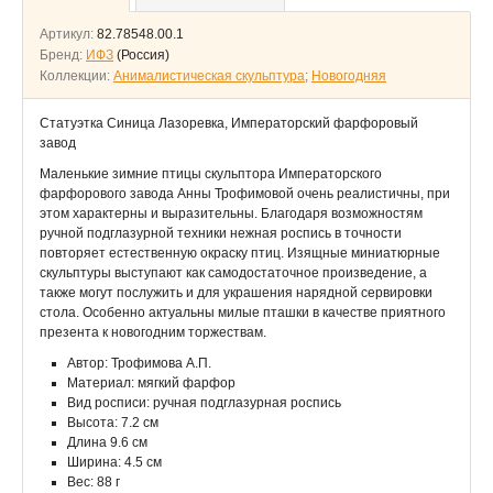
Артикул:
82.78548.00.1
Бренд:
ИФЗ
(Россия)
Коллекции:
Анималистическая скульптура
;
Новогодняя
Статуэтка Синица Лазоревка, Императорский фарфоровый
завод
Маленькие зимние птицы скульптора Императорского
фарфорового завода Анны Трофимовой очень реалистичны, при
этом характерны и выразительны. Благодаря возможностям
ручной подглазурной техники нежная роспись в точности
повторяет естественную окраску птиц. Изящные миниатюрные
скульптуры выступают как самодостаточное произведение, а
также могут послужить и для украшения нарядной сервировки
стола. Особенно актуальны милые пташки в качестве приятного
презента к новогодним торжествам.
Автор: Трофимова А.П.
Материал: мягкий фарфор
Вид росписи: ручная подглазурная роспись
Высота: 7.2 см
Длина 9.6 см
Ширина: 4.5 см
Вес: 88 г