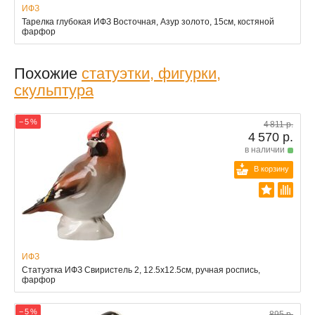
ИФЗ
Тарелка глубокая ИФЗ Восточная, Азур золото, 15см, костяной
фарфор
Похожие
статуэтки, фигурки,
скульптура
− 5 %
4 811 р.
4 570 р.
в наличии
В корзину
ИФЗ
Статуэтка ИФЗ Свиристель 2, 12.5x12.5см, ручная роспись,
фарфор
− 5 %
895 р.