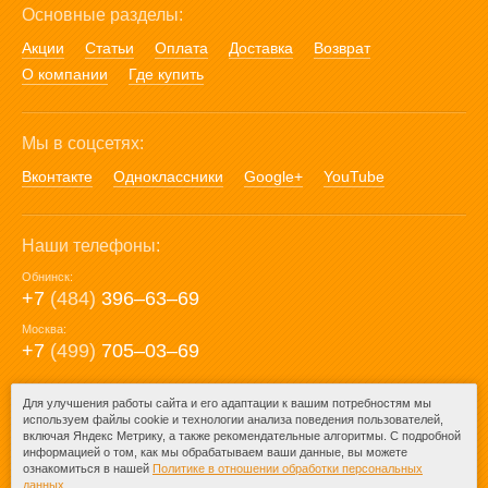
Основные разделы:
Акции
Статьи
Оплата
Доставка
Возврат
О компании
Где купить
Мы в соцсетях:
Вконтакте
Одноклассники
Google+
YouTube
Наши телефоны:
Обнинск:
+7
(484)
396‒63‒69
Москва:
+7
(499)
705‒03‒69
E-mail:
Для улучшения работы сайта и его адаптации к вашим потребностям мы
используем файлы cookie и технологии анализа поведения пользователей,
mail@posuda40.ru
включая Яндекс Метрику, а также рекомендательные алгоритмы. С подробной
информацией о том, как мы обрабатываем ваши данные, вы можете
ознакомиться в нашей
Политике в отношении обработки персональных
данных
.