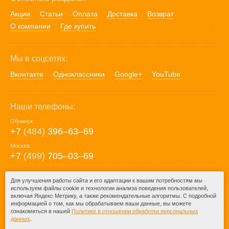
Акции
Статьи
Оплата
Доставка
Возврат
О компании
Где купить
Мы в соцсетях:
Вконтакте
Одноклассники
Google+
YouTube
Наши телефоны:
Обнинск:
+7
(484)
396‒63‒69
Москва:
+7
(499)
705‒03‒69
E-mail:
Для улучшения работы сайта и его адаптации к вашим потребностям мы
используем файлы cookie и технологии анализа поведения пользователей,
mail@posuda40.ru
включая Яндекс Метрику, а также рекомендательные алгоритмы. С подробной
информацией о том, как мы обрабатываем ваши данные, вы можете
ознакомиться в нашей
Политике в отношении обработки персональных
данных
.
© 2009-2026 – Posuda40.ru.