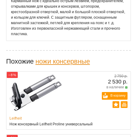
Карманный нож с идеально острым лезвием, предохранителем,
открывалками для крышек и консервов, штопором,
крестообразной отверткой, малой и большой плоской отверткой,
и кольцом для ключей. С защитным футляром, оснащенным
магнитной застежкой, петлей для крепления на пояс и т. д.
Изготовлен из первоклассной нержавеющей стали и прочного
пластика.
Похожие
ножи консервные
− 8 %
2 750 р.
2 530 р.
в наличии
В корзину
Leifheit
Нож консервный Leifheit Proline универсальный