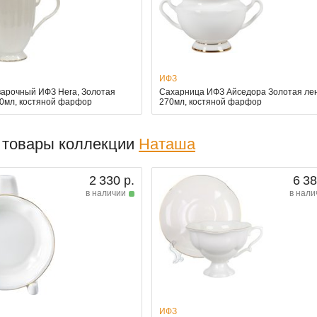
ИФЗ
варочный ИФЗ Нега, Золотая
Сахарница ИФЗ Айседора Золотая лен
80мл, костяной фарфор
270мл, костяной фарфор
 товары коллекции
Наташа
2 330 р.
6 38
в наличии
в нали
ИФЗ