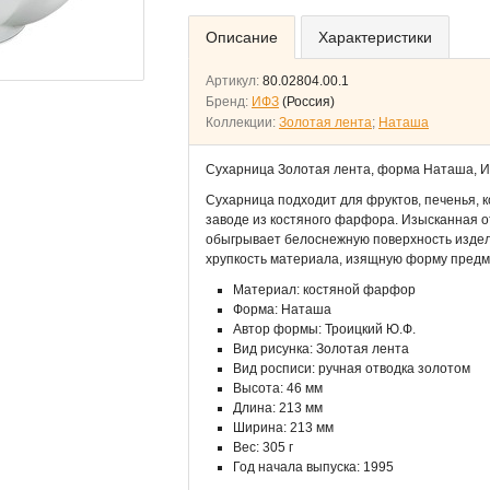
Описание
Характеристики
Артикул:
80.02804.00.1
Бренд:
ИФЗ
(Россия)
Коллекции:
Золотая лента
;
Наташа
Сухарница Золотая лента, форма Наташа, 
Сухарница подходит для фруктов, печенья,
заводе из костяного фарфора. Изысканная о
обыгрывает белоснежную поверхность издели
хрупкость материала, изящную форму предм
Материал: костяной фарфор
Форма: Наташа
Автор формы: Троицкий Ю.Ф.
Вид рисунка: Золотая лента
Вид росписи: ручная отводка золотом
Высота: 46 мм
Длина: 213 мм
Ширина: 213 мм
Вес: 305 г
Год начала выпуска: 1995