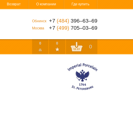
Возврат
О компании
Где купить
+7
(484)
396‒63‒69
Обнинск
+7
(499)
705‒03‒69
Москва
0
0
0