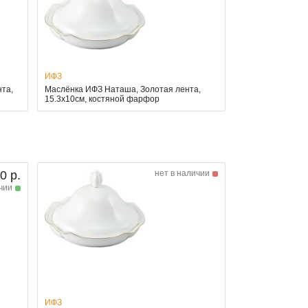
ИФЗ
та,
Маслёнка ИФЗ Наташа, Золотая лента,
15.3x10см, костяной фарфор
0 р.
нет в наличии
чии
ИФЗ